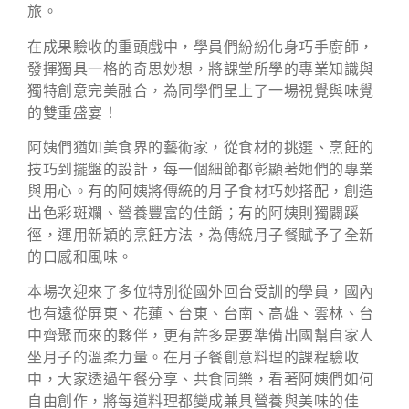
旅。
在成果驗收的重頭戲中，學員們紛紛化身巧手廚師，
發揮獨具一格的奇思妙想，將課堂所學的專業知識與
獨特創意完美融合，為同學們呈上了一場視覺與味覺
的雙重盛宴！
阿姨們猶如美食界的藝術家，從食材的挑選、烹飪的
技巧到擺盤的設計，每一個細節都彰顯著她們的專業
與用心。有的阿姨將傳統的月子食材巧妙搭配，創造
出色彩斑斕、營養豐富的佳餚；有的阿姨則獨闢蹊
徑，運用新穎的烹飪方法，為傳統月子餐賦予了全新
的口感和風味。
本場次迎來了多位特別從國外回台受訓的學員，國內
也有遠從屏東、花蓮、台東、台南、高雄、雲林、台
中齊聚而來的夥伴，更有許多是要準備出國幫自家人
坐月子的溫柔力量。在月子餐創意料理的課程驗收
中，大家透過午餐分享、共食同樂，看著阿姨們如何
自由創作，將每道料理都變成兼具營養與美味的佳