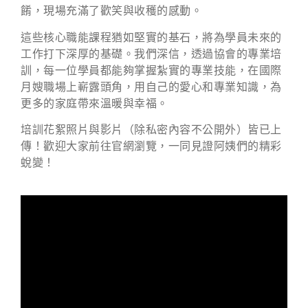
餚，現場充滿了歡笑與收穫的感動。
這些核心職能課程猶如堅實的基石，將為學員未來的
工作打下深厚的基礎。我們深信，透過協會的專業培
訓，每一位學員都能夠掌握紮實的專業技能，在國際
月嫂職場上嶄露頭角，用自己的愛心和專業知識，為
更多的家庭帶來溫暖與幸福。
培訓花絮照片與影片（除私密內容不公開外）皆已上
傳！歡迎大家前往官網瀏覽，一同見證阿姨們的精彩
蛻變！