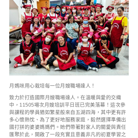
月媽咪用心栽培每一位月嫂職場達人！
致力於打造國際月嫂職場達人。在溫暖與愛的交織
中，11505場次月嫂培訓平日班已完美落幕！這次參
與課程的學員猶如繁星般來自五湖四海，其中更有許
多心懷熱忱、為了更好地服務家庭，毅然選擇準備出
國打拼的婆婆媽媽們。她們帶著對家人的關愛與責任
匯聚於此，開啟了一段充實且意義非凡的初夏學習之