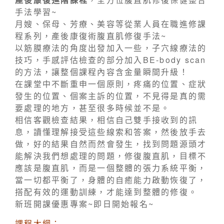
手法學習~
月嫂、保母、芳療、美容等從業人員在職進修課
程系列，產後康復術腹直肌修復手法~
以筋膜療法的角度出發加入一些，子穴線療法的
技巧，手感評估檢查的部分加入BE-body scan
的方法，讓整個課程內容含金量瞬間升級！
在課堂中不斷重申一個原則，疼痛的位置、症狀
發生的位置、個案主訴的位置，不見得是真的需
要處理的地方，甚至很多時候並不是。
相信客觀檢查結果，相信自己雙手接收到的訊
息，讀懂理解接受這些線索和答案，然後放手去
做，好的結果自然而然會發生，找到問題源頭才
能解決我們想處理的問題，修復腹直肌，目標不
應該是腹直肌，而是一個整體的張力系統平衡，
當一切都平衡了，身體的自癒能力啟動恢復了，
搭配有效的運動訓練，才能達到整體的修復。
新班開課優惠專案~即日開始報名~
課程大綱：