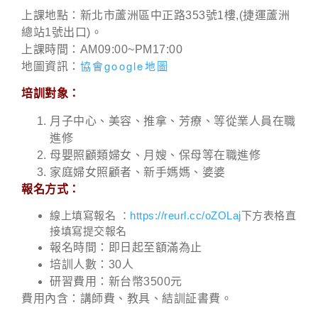
上課地點：新北市蘆洲區中正路353號1樓,(捷運蘆洲
總站1號出口)。
上課時間：AM09:00~PM17:00
協會google地圖
地圖資訊：
培訓對象：
月子中心、美容、推拿、芳療、等從業人員在職
進修
母嬰照顧類婦女、月嫂、保母等在職進修
家庭婦女照顧者、新手媽媽、婆婆
報名方式：
線上填寫報名 ：
https://reurl.cc/oZOLaj
下方表格直
接填寫提交報名
報名時間：即日起至額滿為止
培訓人數：30人
研習費用：新台幣3500元
費用內含：講師費、教具、結訓証書費。