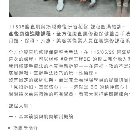
11505腹直肌與筋膜修復研習花絮,課程圓滿結訓~
產後康復進階課程
，全方位腹直肌修復保健整合手法
月嫂、保母、芳療、美容等從業人員在職進修課程系
全方位腹直肌修復保健整合手法，在 115/05/29 圓
這次的課程，可以說將 #身體工程BE 的模式完全融入
我們將徒手療法的本質重新拆解——在這裡，教的不是
底層邏輯，掌握手法技巧的第一性原理。
沒有固定的課綱框架，而是完全看現場學員的提問與實
「見招拆招，直擊核心」——這就是 BE 的精神核心！
謝謝這次前來精進的所有學員，看著大家把底層邏輯內
課程大綱：
一、基本筋膜與肌肉解剖概論
筋膜學簡介