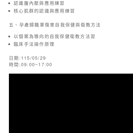
認識腹內壓與應用練習
核心肌群的認識與應用練習
五、孕產婦職業傷害自我保健與衛教方法
以個案為導向的自我保健衛教方法習
臨床手法操作原理
日期:115/05/29
時間:09:00~17:00