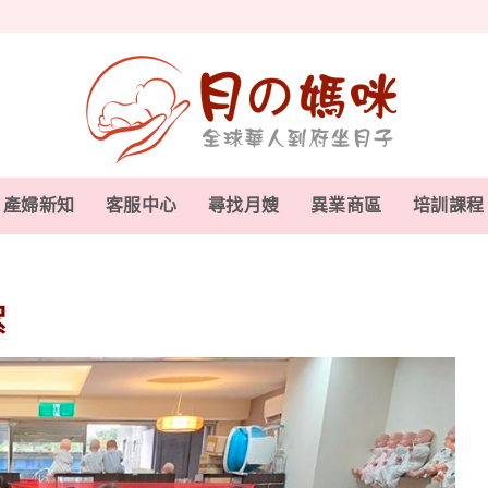
產婦新知
客服中心
尋找月嫂
異業商區
培訓課程
絮