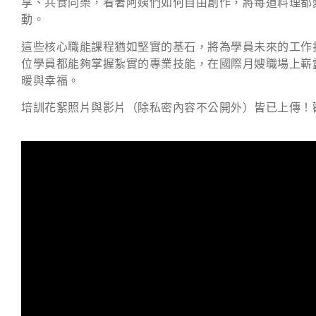
享、共食同樂，看著阿姨們如何自由創作，將每道料理都
動。
這些核心職能課程猶如堅實的基石，將為學員未來的工作
位學員都能夠掌握紮實的專業技能，在國際月嫂職場上嶄
暖與幸福。
培訓花絮照片與影片（除私密內容不公開外）皆已上傳！