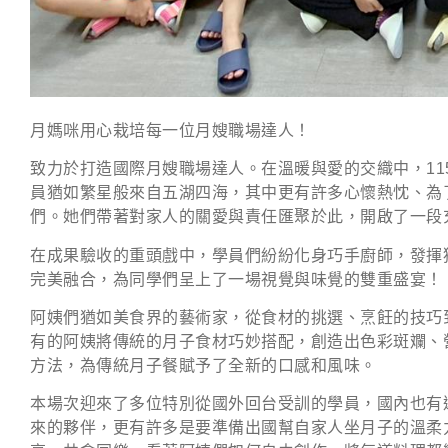
月媽咪用心栽培每一位月嫂職場達人！
致力於打造國際月嫂職場達人。在溫暖與愛的交織中，11
員猶如繁星般來自五湖四海，其中更有許多心懷熱忱、為
們。她們帶著對家人的關愛與責任匯聚於此，開啟了一段
在成果驗收的重頭戲中，學員們紛紛化身巧手廚師，發揮
完美融合，為同學們呈上了一場視覺與味覺的雙重盛宴！
阿姨們猶如美食界的藝術家，從食材的挑選、烹飪的技巧
有的阿姨將傳統的月子食材巧妙搭配，創造出色彩斑斕、
方法，為傳統月子餐賦予了全新的口感和風味。
本場次迎來了多位特別從國外回台受訓的學員，國內也有
來的夥伴，更有許多是要準備出國幫自家人坐月子的溫柔