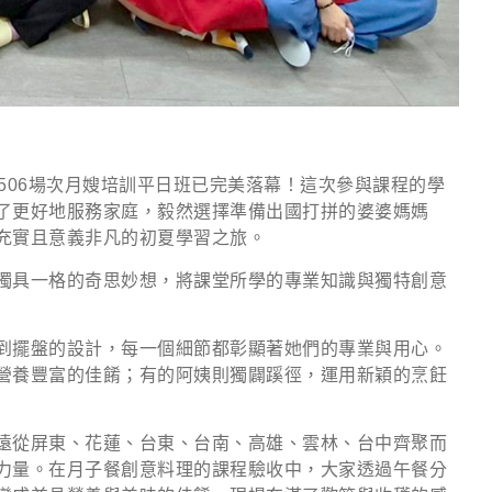
506場次月嫂培訓平日班已完美落幕！這次參與課程的學
了更好地服務家庭，毅然選擇準備出國打拼的婆婆媽媽
充實且意義非凡的初夏學習之旅。
獨具一格的奇思妙想，將課堂所學的專業知識與獨特創意
到擺盤的設計，每一個細節都彰顯著她們的專業與用心。
營養豐富的佳餚；有的阿姨則獨闢蹊徑，運用新穎的烹飪
遠從屏東、花蓮、台東、台南、高雄、雲林、台中齊聚而
力量。在月子餐創意料理的課程驗收中，大家透過午餐分