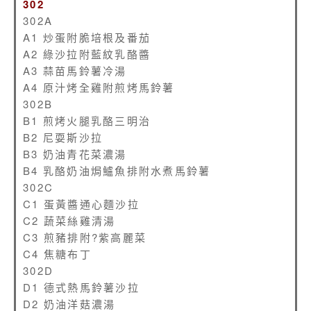
302
302A
A1 炒蛋附脆培根及番茄
A2 綠沙拉附藍紋乳酪醬
A3 蒜苗馬鈴薯冷湯
A4 原汁烤全雞附煎烤馬鈴薯
302B
B1 煎烤火腿乳酪三明治
B2 尼耍斯沙拉
B3 奶油青花菜濃湯
B4 乳酪奶油焗鱸魚排附水煮馬鈴薯
302C
C1 蛋黃醬通心麵沙拉
C2 蔬菜絲雞清湯
C3 煎豬排附?紫高麗菜
C4 焦糖布丁
302D
D1 德式熱馬鈴薯沙拉
D2 奶油洋菇濃湯