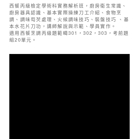
西餐丙級檢定學術科實務解析班，廚房衛生常識、
廚房器具認識、基本實際操練刀工介紹、食物烹
調、調味芶芡處理、火候調味技巧、裝盤技巧 、基
本水花片刀功，講師解說與示範、學員實作。
適用西餐烹調丙級題範疇301，302，303，考前題
組20單元。