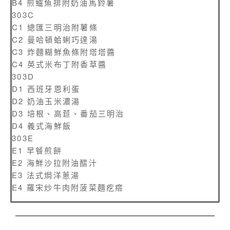
B4 煎鱸魚排附奶油馬鈴薯
303C
C1 總匯三明治附薯條
C2 曼哈頓蛤蜊巧達湯
C3 炸麵糊鮮魚條附塔塔醬
C4 英式米布丁附香草醬
303D
D1 西班牙恩利蛋
D2 奶油玉米濃湯
D3 培根、高苣、番茄三明治
D4 義式海鮮飯
303E
E1 早餐煎餅
E2 海鮮沙拉附油醋汁
E3 法式焗洋蔥湯
E4 羅宋炒牛肉附菠菜麵疙瘩