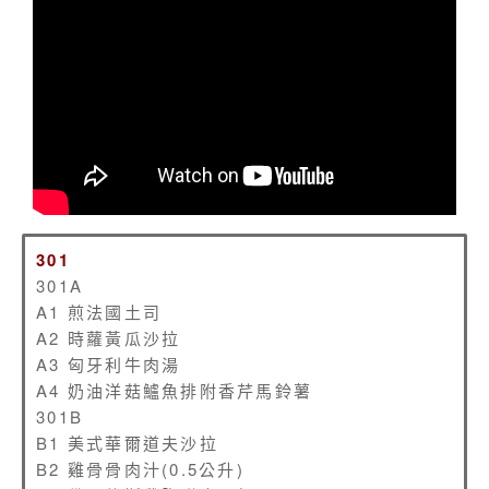
301
301A
A1 煎法國土司
A2 時蘿黃瓜沙拉
A3 匈牙利牛肉湯
A4 奶油洋菇鱸魚排附香芹馬鈴薯
301B
B1 美式華爾道夫沙拉
B2 雞骨骨肉汁(0.5公升)