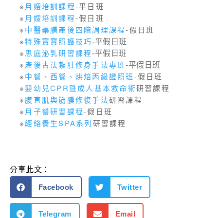
※
月嫂培訓課程
-平日班
※
月嫂培訓課程
-假日班
※
中醫藥膳產後四階調理課程
-假日班
※
特殊寶寶照護技巧
-平假日班
※
思庭泌乳研習課程
-平假日班
※
產後古法紮肚修身手法專班
-平假日班
※
中餐、西餐、烘焙丙級證照班
-假日班
※
嬰幼兒CPR暨成人基本救命術
研習課程
※
腹直肌與筋膜修復手法
研習課程
※
月子餐研習課程
-假日班
※
經絡養生SPA系列
研習課程
分享此文：
Facebook
Twitter
Telegram
Email