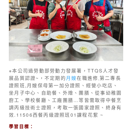
※本公司過勞動部勞動力發展署，TTQS人才發
展品質認證~，不定期的
月嫂
在職進修
第二專長
,
證照班,月嫂保母第一加分證照、經營小吃店、
坐月子中心、自助餐、外燴、團膳、從事幼稚園
廚工、學校餐廳、工廠團膳…等皆需取得中餐烹
調丙級技術士證照，考取一張國家證照、終身有
效.
11506西餐丙級證照班01課程花絮
~
學習目標：