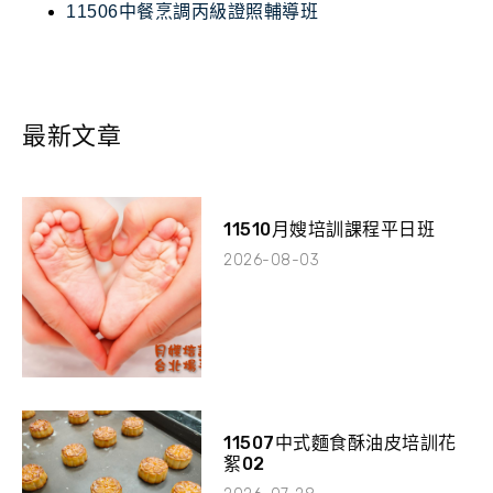
11506中餐烹調丙級證照輔導班
最新文章
11510月嫂培訓課程平日班
2026-08-03
11507中式麵食酥油皮培訓花
絮02