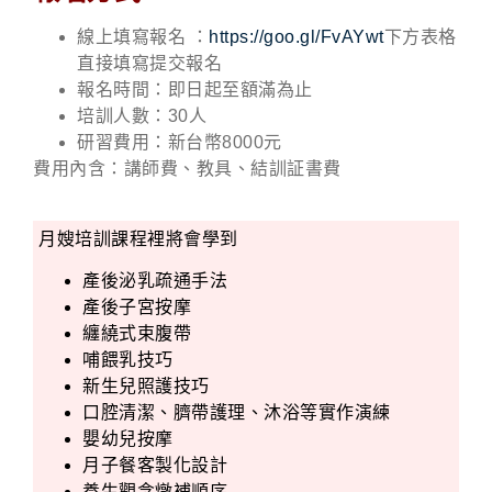
線上填寫報名 ：
https://goo.gl/FvAYwt
下方表格
直接填寫提交報名
報名時間：即日起至額滿為止
培訓人數：30人
研習費用：新台幣8000元
費用內含：講師費、教具、結訓証書費
月嫂培訓課程裡將會學到
產後泌乳疏通手法
產後子宮按摩
纏繞式束腹帶
哺餵乳技巧
新生兒照護技巧
口腔清潔、臍帶護理、沐浴等實作演練
嬰幼兒按摩
月子餐客製化設計
養生觀念燉補順序