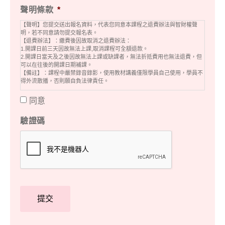
聲明條款
*
【聲明】您提交送出報名資料，代表您同意本課程之退費辦法與智財權聲
明，若不同意請勿提交報名表。
【退費辦法】：繳費後因故取消之退費辦法：
1.開課日前三天因故無法上課,取消課程可全額退款。
2.開課日當天及之後因故無法上課或缺課者，無法折抵費用也無法退費，但
可以在往後的開課日期補課。
【備註】：課程中嚴禁錄音錄影，使用教材講義僅限學員自己使用，學員不
得外流散播，否則願自負法律責任。
同意
驗證碼