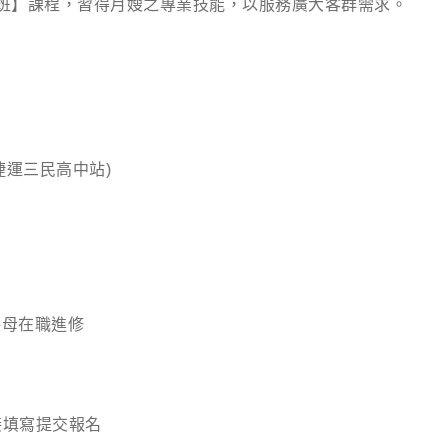
班】課程，習得月嫂之專業技能，以服務廣大客群需求。
捷運三民高中站)
保母在職進修
接填寫提交報名