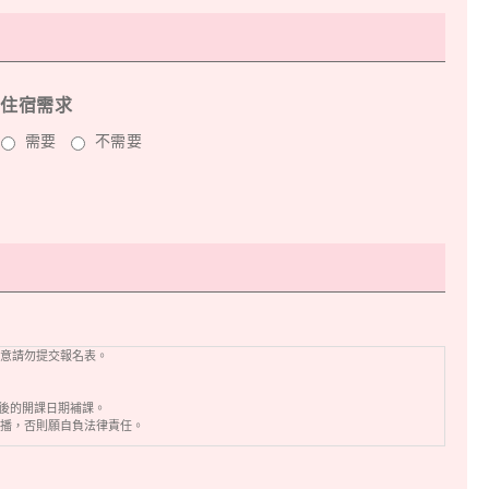
住宿需求
需要
不需要
意請勿提交報名表。
往後的開課日期補課。
播，否則願自負法律責任。