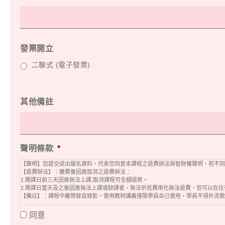
發票開立
二聯式 (電子發票)
其他備註
聲明條款
*
【聲明】您提交送出報名資料，代表您同意本課程之退費辦法與智財權聲明，若不同
【退費辦法】：繳費後因故取消之退費辦法：
1.開課日前三天因故無法上課,取消課程可全額退款。
2.開課日當天及之後因故無法上課或缺課者，無法折抵費用也無法退費，但可以在
【備註】：課程中嚴禁錄音錄影，使用教材講義僅限學員自己使用，學員不得外流散
同意