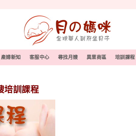
產婦新知
客服中心
尋找月嫂
異業商區
培訓課程
嫂培訓課程