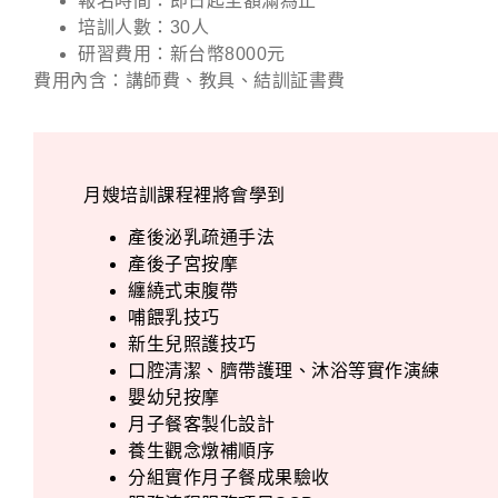
報名時間：即日起至額滿為止
培訓人數：30人
研習費用：新台幣8000元
費用內含：講師費、教具、結訓証書費
月嫂培訓課程裡將會學到
產後泌乳疏通手法
產後子宮按摩
纏繞式束腹帶
哺餵乳技巧
新生兒照護技巧
口腔清潔、臍帶護理、沐浴等實作演練
嬰幼兒按摩
月子餐客製化設計
養生觀念燉補順序
分組實作月子餐成果驗收