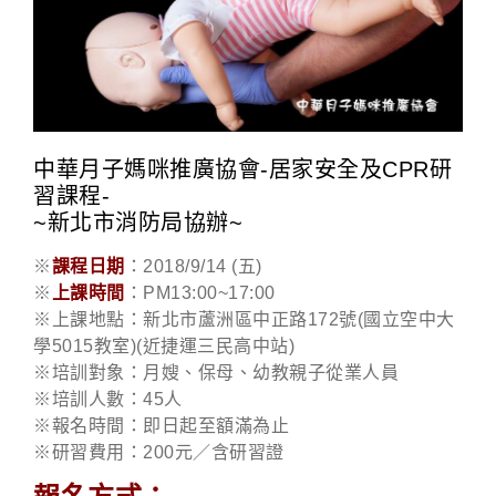
中華月子媽咪推廣協會-居家安全及CPR研
習課程-
~新北市消防局協辦~
※
課程日期
：2018/9/14 (五)
※
上課時間
：PM13:00~17:00
※上課地點：新北市蘆洲區中正路172號(國立空中大
學5015教室)(近捷運三民高中站)
※培訓對象：月嫂、保母、幼教親子從業人員
※培訓人數：45人
※報名時間：即日起至額滿為止
※研習費用：200元／含研習證