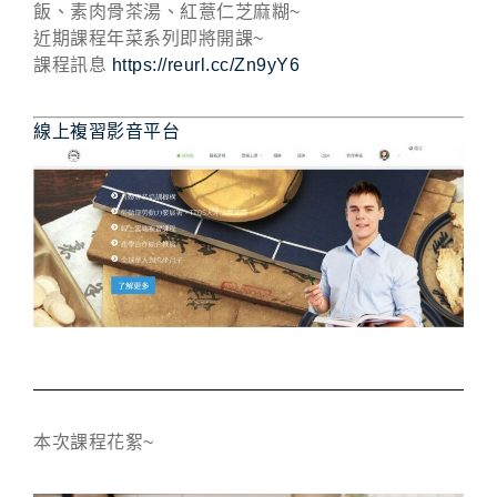
飯、素肉骨茶湯、紅薏仁芝麻糊~
近期課程年菜系列即將開課~
課程訊息
https://reurl.cc/Zn9yY6
線上複習影音平台
本次課程花絮~