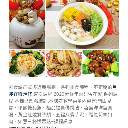
素食課群眾多近期規劃一系列素食課程，不定期的
月
嫂在職進修
,這次課程 2020素食年菜研習花絮,系列課
程,本梯已圓滿結訓,本梯次教學菜單內容有:開山見
寶、珍餚糖醋魚、極品福貴佛跳牆、喜氣洋洋富貴
湯、黃金紅燒獅子頭、五福八寶芋泥、福氣筍絲扣
肉、如意三杯猴頭菇~課程訊息