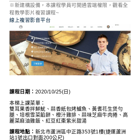
※新建構設備，本課程學員可開通雲端權限，觀看全
程教學影片複習課程~
線上複習影音平台
課程日期：
2020/10/25(日)
本梯上課菜單：
雙耳果香拌鮮魷、蒜香紙包烤鱸魚、黃耆花生煲勻
腿、培根雪菜餡餅、橙汁雞排、蒜味芝麻牛肉捲、高
麗菜麻油雞飯、紅豆紅棗紫米甜湯
課程地點：
新北市蘆洲區中正路353號1樓(捷運蘆洲
站1號出口對面200公尺)