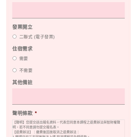
發票開立
二聯式 (電子發票)
住宿需求
需要
不需要
其他備註
聲明條款
*
【聲明】您提交送出報名資料，代表您同意本課程之退費辦法與智財權聲
明，若不同意請勿提交報名表。
【退費辦法】：繳費後因故取消之退費辦法：
1.開課日前三天因故無法上課,取消課程可全額退款。