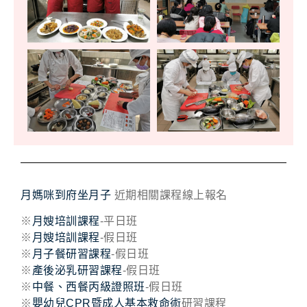
月媽咪到府坐月子
近期相關課程線上報名
※
月嫂培訓課程
-平日班
※
月嫂培訓課程
-假日班
※
月子餐研習課程
-假日班
※
產後泌乳研習課程
-假日班
※
中餐、西餐丙級證照班
-假日班
※
嬰幼兒CPR暨成人基本救命術
研習課程