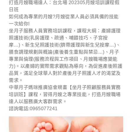
打造月嫂職場達人：台北場 202305月嫂培訓課程假
日班
如何成為專業的月嫂?月嫂從業人員必須具備的技能
一次給你!
坐月子服務人員實務培訓課程，課程大綱：產婦護理
照護技術(乳房護理、疏通、哺餵技巧、子宮按
摩…)、新生兒照護技術(臍帶護理與新生兒按摩…)、
膳食調理規劃與概論(產後養生重點與禁忌…)、月子
專業與倫理(服務流程與工作項目、月嫂職場應變能
力)。以產婦的實際需求觀點為導向，為促進產後照護
品質，滿足全球華人對於產後月子照護人才的渴望及
需求。
中華月子媽咪推廣協會規畫【坐月子照顧服務員實務
培訓班】課程，習得月嫂之專業技能，打造月嫂職場
達人以服務廣大客群需求。
諮詢電話:0965077241