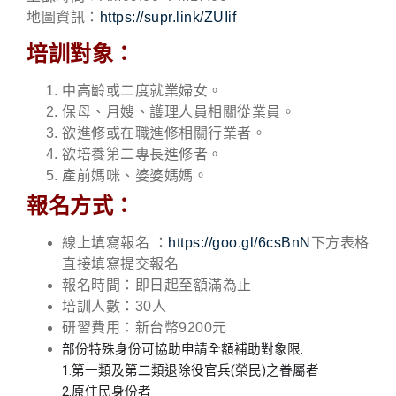
地圖資訊：
https://supr.link/ZUIif
培訓對象：
中高齡或二度就業婦女。
保母、月嫂、護理人員相關從業員。
欲進修或在職進修相關行業者。
欲培養第二專長進修者。
產前媽咪、婆婆媽媽。
報名方式：
線上填寫報名 ：
https://goo.gl/6csBnN
下方表格
直接填寫提交報名
報名時間：即日起至額滿為止
培訓人數：30人
研習費用：新台幣9200元
部份特殊身份可協助申請全額補助對象限:
1.第一類及第二類退除役官兵(榮民)之眷屬者
2.原住民身份者