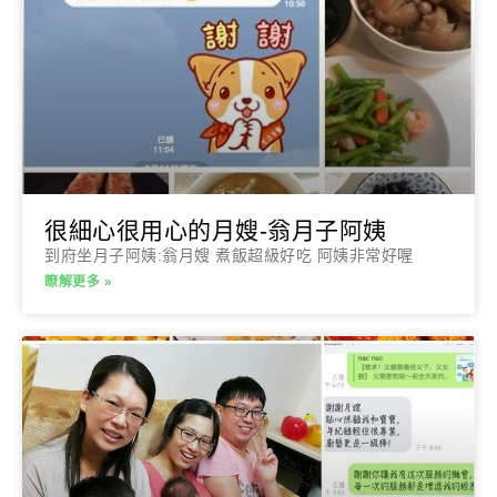
很細心很用心的月嫂-翁月子阿姨
到府坐月子阿姨:翁月嫂 煮飯超級好吃 阿姨非常好喔
瞭解更多 »