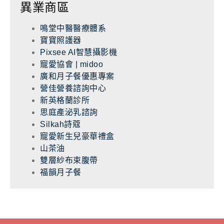
異業商區
鳴堂中醫醫療體系
寶寶照護器
Pixsee AI智慧攝影機
寵愛協會 | midoo
廣和月子餐優惠專案
營佳營養諮詢中心
新英格蘭診所
思庭產泌乳諮詢
Silkah詩蔻
寵愛新生兒豪華禮盒
山茶油
雙層紗布束腹帶
福韻月子餐