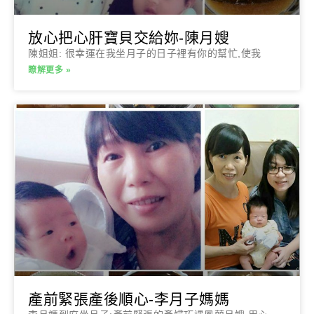
放心把心肝寶貝交給妳-陳月嫂
陳姐姐: 很幸運在我坐月子的日子裡有你的幫忙,使我
瞭解更多 »
產前緊張產後順心-李月子媽媽