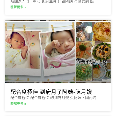
照顧家人的一顆心 到府坐月子:曾阿姨 有感受到 照
瞭解更多 »
配合度極佳 到府月子阿姨-陳月嫂
配合度極佳 配合度極佳 的到府月嫂:張阿姨，國內海
瞭解更多 »