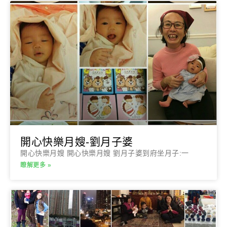
開心快樂月嫂-劉月子婆
開心快樂月嫂 開心快樂月嫂 劉月子婆到府坐月子:一
瞭解更多 »