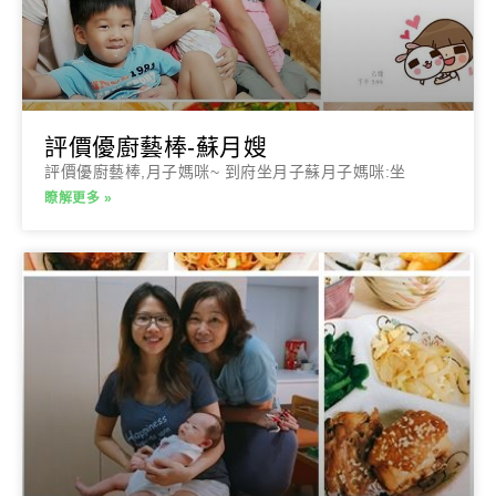
評價優廚藝棒-蘇月嫂
評價優廚藝棒,月子媽咪~ 到府坐月子蘇月子媽咪:坐
瞭解更多 »