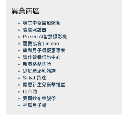
異業商區
鳴堂中醫醫療體系
寶寶照護器
Pixsee AI智慧攝影機
寵愛協會 | midoo
廣和月子餐優惠專案
營佳營養諮詢中心
新英格蘭診所
思庭產泌乳諮詢
Silkah詩蔻
寵愛新生兒豪華禮盒
山茶油
雙層紗布束腹帶
福韻月子餐