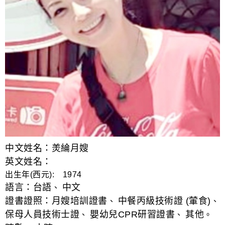
中文姓名：羙綸月嫂
英文姓名：
出生年(西元): 1974
語言：
台語
中文
、
證書證照：
月嫂培訓證書
中餐丙級技術證 (葷食)
、
、
保母人員技術士證
嬰幼兒CPR研習證書
其他
、
、
。