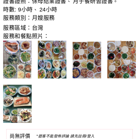
證書證照：
保母結業證書
月子餐研習證書
、
。
時數:
9小時
24小時
、
服務類別：
月嫂服務
服務區域：
台灣
服務和餐點照片：
尚無評價
*遊客不能發佈評論 請先註冊/登入