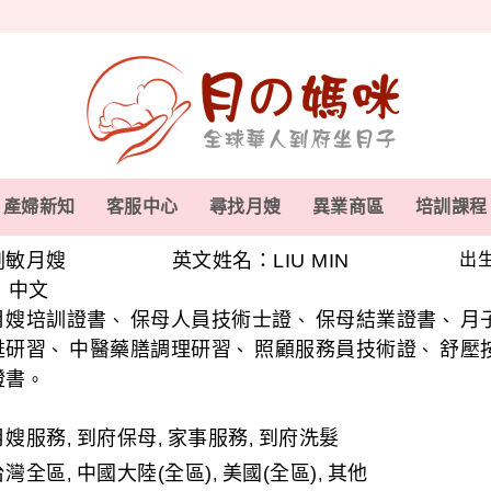
產婦新知
客服中心
尋找月嫂
異業商區
培訓課程
劉敏月嫂
英文姓名：LIU MIN
出生
中文
、
月嫂培訓證書
保母人員技術士證
保母結業證書
月
、
、
、
甦研習
中醫藥膳調理研習
照顧服務員技術證
舒壓
、
、
、
證書
。
月嫂服務
到府保母
家事服務
到府洗髮
,
,
,
台灣全區
中國大陸(全區)
美國(全區)
其他
,
,
,