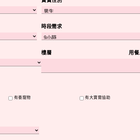
寶寶性別
時段需求
樓層
用餐
有養寵物
有大寶需協助