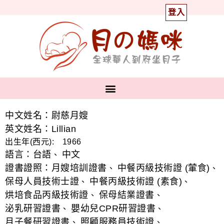
登入
中文姓名：尉慈月嫂
英文姓名：Lillian
出生年(西元): 1966
語言：
台語
中文
、
證書證照：
月嫂培訓證書
中餐丙級技術證 (葷食)
、
、
保母人員技術士證
中餐丙級技術證 (素食)
、
、
烘培食品丙級技術證
保母結業證書
、
、
泌乳研習證書
嬰幼兒CPR研習證書
、
、
月子餐研習證書
照顧服務員技術證
、
、