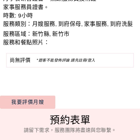
家事服務員證書
。
時數:
9小時
服務類別：
月嫂服務
到府保母
家事服務
到府洗髮
,
,
,
服務區域：
新竹縣
新竹市
,
服務和餐點照片：
尚無評價
*遊客不能發佈評論 請先註冊/登入
我要評價月嫂
預約表單
請留下需求，服務團隊將盡速與您聯繫。