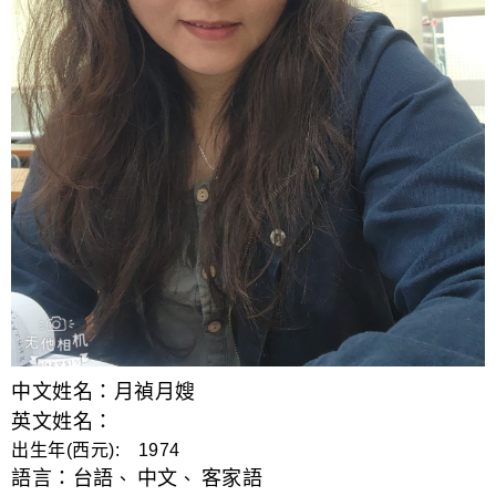
中文姓名：月禎月嫂
英文姓名：
出生年(西元): 1974
語言：
台語
中文
客家語
、
、