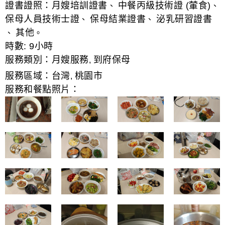
證書證照：
月嫂培訓證書
中餐丙級技術證 (葷食)
、
、
保母人員技術士證
保母結業證書
泌乳研習證書
、
、
其他
、
。
時數:
9小時
服務類別：
月嫂服務
到府保母
,
服務區域：
台灣
桃園市
,
服務和餐點照片：