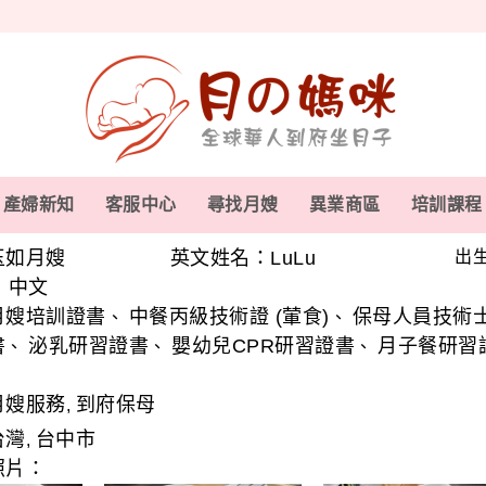
產婦新知
客服中心
尋找月嫂
異業商區
培訓課程
玉如月嫂
英文姓名：LuLu
出生
中文
、
月嫂培訓證書
中餐丙級技術證 (葷食)
保母人員技術
、
、
書
泌乳研習證書
嬰幼兒CPR研習證書
月子餐研習
、
、
、
月嫂服務
到府保母
,
台灣
台中市
,
照片：