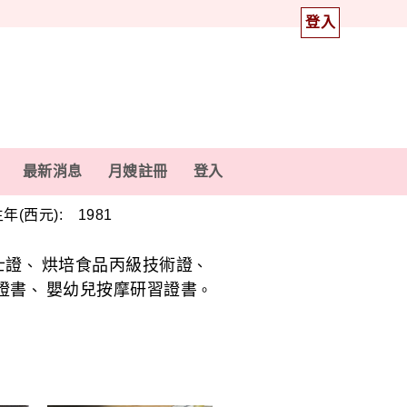
登入
最新消息
月嫂註冊
登入
年(西元): 1981
士證
烘培食品丙級技術證
、
、
證書
嬰幼兒按摩研習證書
、
。