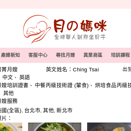
產婦新知
客服中心
尋找月嫂
異業商區
培訓課程
菁菁月嫂
英文姓名：Ching Tsai
出生
中文
英語
、
、
月嫂培訓證書
中餐丙級技術證 (葷食)
烘培食品丙級
、
、
其他
、
月嫂服務
美國(全區)
台北市
其他
新北市
,
,
,
照片：