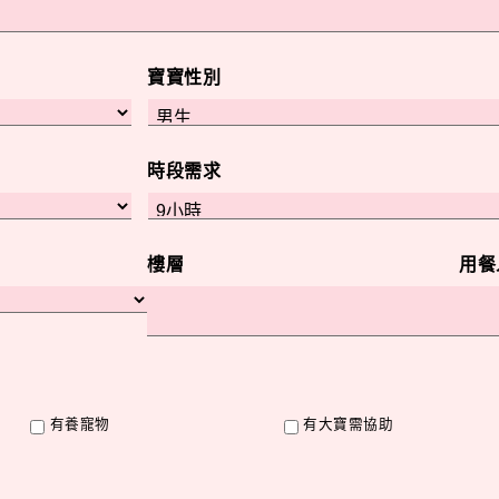
寶寶性別
時段需求
樓層
用餐
有養寵物
有大寶需協助