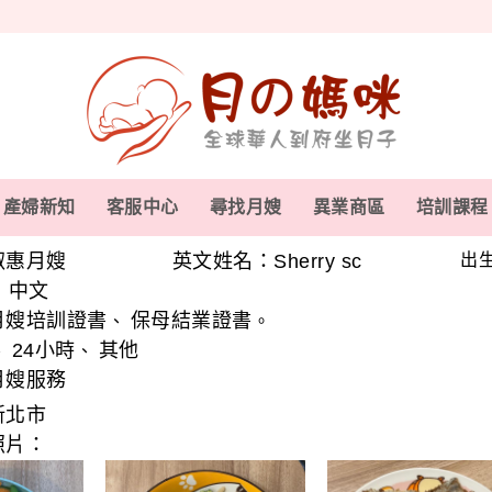
產婦新知
客服中心
尋找月嫂
異業商區
培訓課程
淑惠月嫂
英文姓名：Sherry sc
出生
中文
、
月嫂培訓證書
保母結業證書
、
。
24小時
其他
、
、
月嫂服務
新北市
照片：