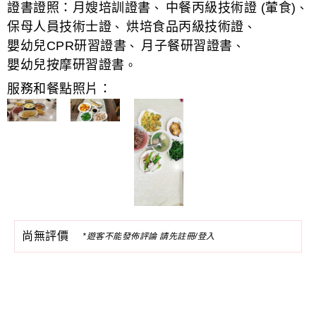
證書證照：
月嫂培訓證書
中餐丙級技術證 (葷食)
、
、
保母人員技術士證
烘培食品丙級技術證
、
、
嬰幼兒CPR研習證書
月子餐研習證書
、
、
嬰幼兒按摩研習證書
。
服務和餐點照片：
尚無評價
*遊客不能發佈評論 請先註冊/登入