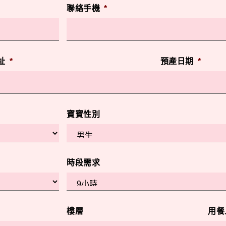
聯絡手機
*
址
*
預產日期
*
寶寶性別
時段需求
樓層
用餐