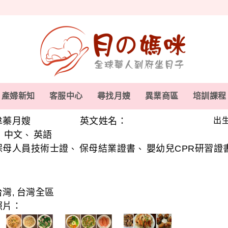
產婦新知
客服中心
尋找月嫂
異業商區
培訓課程
韋蓁月嫂
英文姓名：
出生
中文
英語
、
、
保母人員技術士證
保母結業證書
嬰幼兒CPR研習證
、
、
台灣
台灣全區
,
照片：