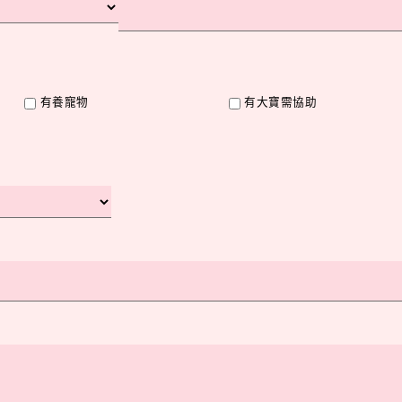
有養寵物
有大寶需協助