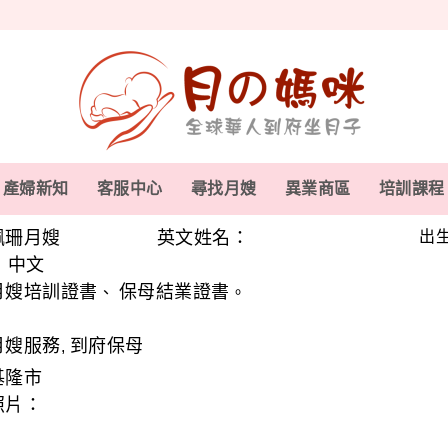
產婦新知
客服中心
尋找月嫂
異業商區
培訓課程
佩珊月嫂
英文姓名：
出生
中文
、
月嫂培訓證書
保母結業證書
、
。
月嫂服務
到府保母
,
基隆市
照片：