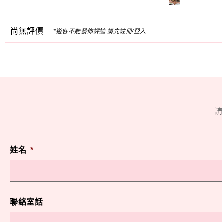
尚無評價
*遊客不能發佈評論 請先註冊/登入
請
姓名
*
聯絡室話