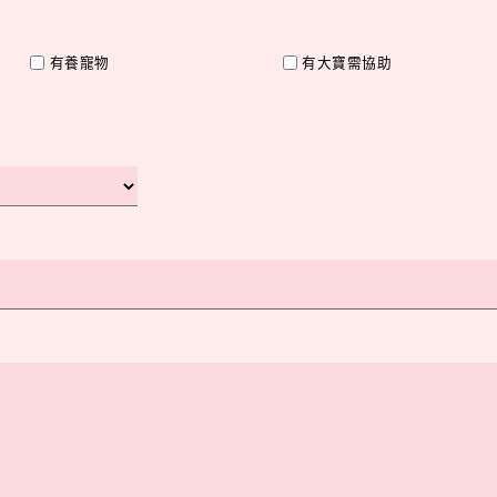
有養寵物
有大寶需協助