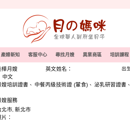
產婦新知
客服中心
尋找月嫂
異業商區
培訓課程
佳樺月嫂
英文姓名：
出生
中文
、
月嫂培訓證書
中餐丙級技術證 (葷食)
泌乳研習證書
、
、
月嫂服務
台北市
新北市
,
照片：