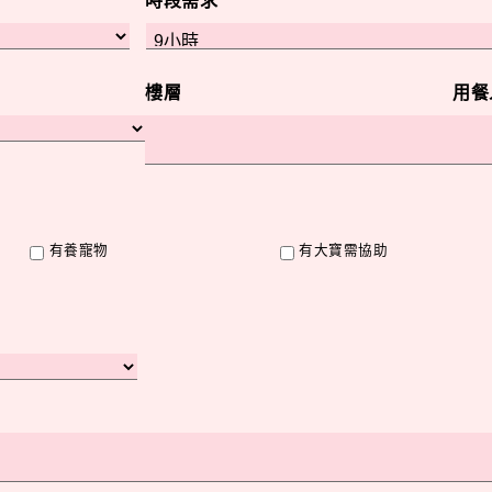
時段需求
樓層
用餐
有養寵物
有大寶需協助