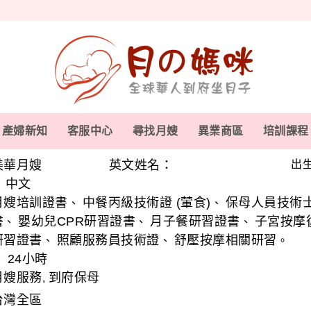
產婦新知
客服中心
尋找月嫂
異業商區
培訓課程
美華月嫂
英文姓名：
出生
中文
、
月嫂培訓證書
中餐丙級技術證 (葷食)
保母人員技術
、
、
書
嬰幼兒CPR研習證書
月子餐研習證書
子宮按摩
、
、
、
研習證書
照顧服務員技術證
舒壓按摩相關研習
、
、
。
24小時
、
月嫂服務
到府保母
,
台灣全區