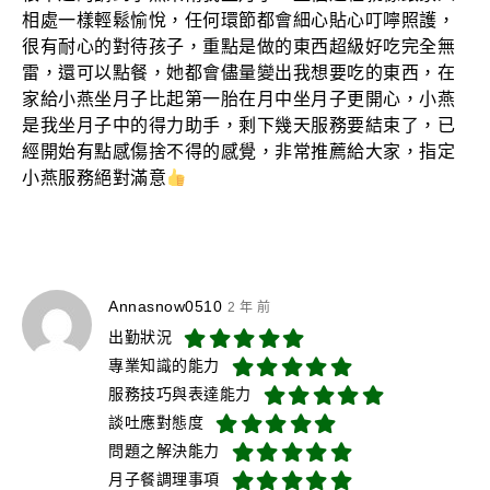
相處一樣輕鬆愉悅，任何環節都會細心貼心叮嚀照護，
很有耐心的對待孩子，重點是做的東西超級好吃完全無
雷，還可以點餐，她都會儘量變出我想要吃的東西，在
家給小燕坐月子比起第一胎在月中坐月子更開心，小燕
是我坐月子中的得力助手，剩下幾天服務要結束了，已
經開始有點感傷捨不得的感覺，非常推薦給大家，指定
小燕服務絕對滿意
Annasnow0510
2 年 前
出勤狀況
專業知識的能力
服務技巧與表達能力
談吐應對態度
問題之解決能力
月子餐調理事項