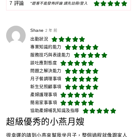
7
評論
*遊客不能發佈評論 請先註冊/登入
Shane
2 年 前
出勤狀況
專業知識的能力
服務技巧與表達能力
談吐應對態度
問題之解決能力
月子餐調理事項
新生兒照顧事項
產婦護理事項
簡易家事事項
協助產婦哺乳知識及指導
超級優秀的小燕月嫂
很幸運的請到小燕來幫我坐月子，整個過程就像跟家人