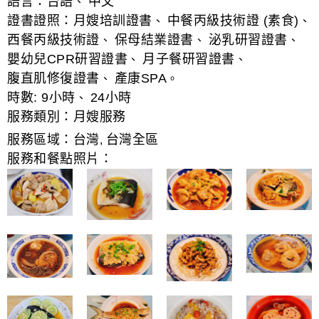
語言：
台語
中文
、
證書證照：
月嫂培訓證書
中餐丙級技術證 (素食)
、
、
西餐丙級技術證
保母結業證書
泌乳研習證書
、
、
、
嬰幼兒CPR研習證書
月子餐研習證書
、
、
腹直肌修復證書
產康SPA
、
。
時數:
9小時
24小時
、
服務類別：
月嫂服務
服務區域：
台灣
台灣全區
,
服務和餐點照片：